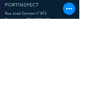
PORTINSPECT
Rua José Gomes n° 873
Paranaguá - PR, 83203-610
Email:
comercial@portinspect.com.br
Tel.:
(41)3721-6739
MENU
SOCIAL
Política de Privacidade
Política de Qualidade
Termos e Condições
© 2023 por Portinspect.
Desenvolvido por
Anthony Virmond