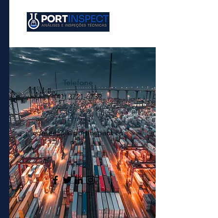
Telefone
(41) 3721-6739
Email
comercial@portinspect.co
m.br
Follow